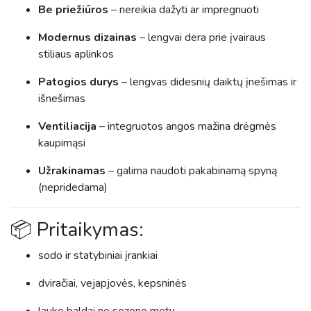
Be priežiūros
– nereikia dažyti ar impregnuoti
Modernus dizainas
– lengvai dera prie įvairaus
stiliaus aplinkos
Patogios durys
– lengvas didesnių daiktų įnešimas ir
išnešimas
Ventiliacija
– integruotos angos mažina drėgmės
kaupimąsi
Užrakinamas
– galima naudoti pakabinamą spyną
(nepridedama)
📦 Pritaikymas:
sodo ir statybiniai įrankiai
dviračiai, vejapjovės, kepsninės