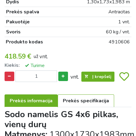
Dydis
1,30x1,73x1,983 m
Prekės spalva
Antracitas
Pakuotėje
1 vnt.
Svoris
60 kg / vnt.
Produkto kodas
4910606
418.59
€
už
vnt.
Kiekis:
Turime
vnt.
Į krepšelį
Prekės informacija
Prekės specifikacija
Sodo namelis GS 4x6 pilkas,
vienų durų
Matmenys:
1300x1730x1983mm