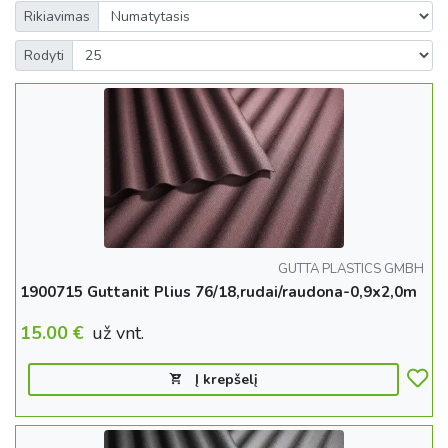
Rikiavimas
Rodyti
GUTTA PLASTICS GMBH
1900715 Guttanit Plius 76/18,rudai/raudona-0,9x2,0m
15.00
€
už vnt.
Į krepšelį