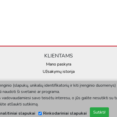
KLIENTAMS
Mano paskyra
Užsakymų istorija
ginio (slapukų, unikalių identifikatorių ir kiti įrenginio duomenys
ali naudoti ši svetainė ar programa.
vadovaudamiesi savo teisėtu interesu, o jūs galite nesutikti su tu
ite atšaukti sutikimą.
Sutikti!
nalitiniai slapukai
Rinkodariniai slapukai