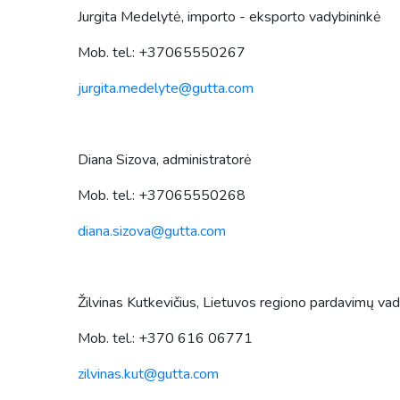
Jurgita Medelytė, importo - eksporto vadybininkė
Mob. tel.: +37065550267
jurgita.medelyte@gutta.com
Diana Sizova, administratorė
Mob. tel.: +37065550268
diana.sizova@gutta.com
Žilvinas Kutkevičius, Lietuvos regiono pardavimų va
Mob. tel.: +370 616 06771
zilvinas.kut@gutta.com