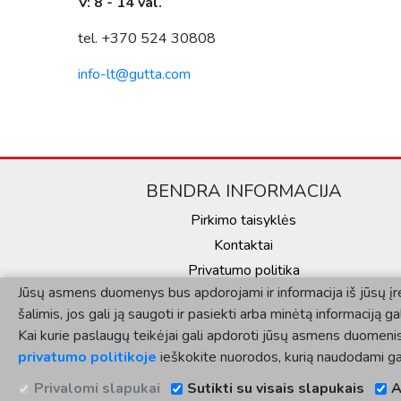
V: 8 - 14 val.
tel. +370 524 30808
info-lt@gutta.com
BENDRA INFORMACIJA
Pirkimo taisyklės
Kontaktai
Privatumo politika
Jūsų asmens duomenys bus apdorojami ir informacija iš jūsų įren
šalimis, jos gali ją saugoti ir pasiekti arba minėtą informaciją g
Kai kurie paslaugų teikėjai gali apdoroti jūsų asmens duomenis 
privatumo politikoje
ieškokite nuorodos, kurią naudodami gal
Privalomi slapukai
Sutikti su visais slapukais
A