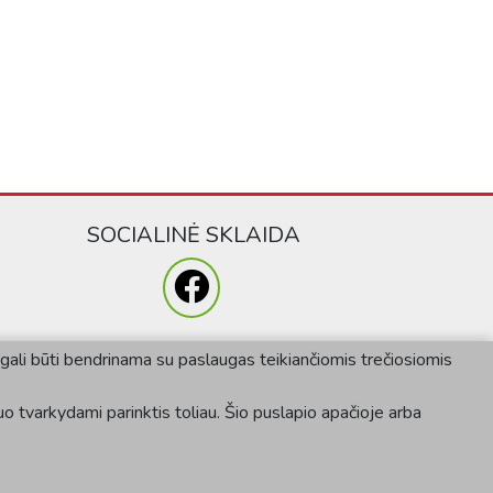
SOCIALINĖ SKLAIDA
) gali būti bendrinama su paslaugas teikiančiomis trečiosiomis
o tvarkydami parinktis toliau. Šio puslapio apačioje arba