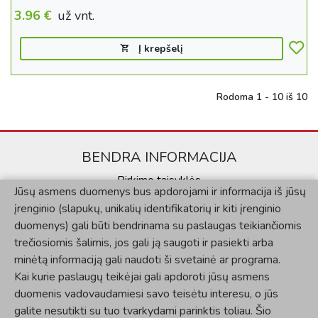
3.96
€
už vnt.
Į krepšelį
Rodoma 1 - 10 iš 10
BENDRA INFORMACIJA
Pirkimo taisyklės
Jūsų asmens duomenys bus apdorojami ir informacija iš jūsų
Kontaktai
įrenginio (slapukų, unikalių identifikatorių ir kiti įrenginio
Privatumo politika
duomenys) gali būti bendrinama su paslaugas teikiančiomis
KLIENTAMS
trečiosiomis šalimis, jos gali ją saugoti ir pasiekti arba
minėtą informaciją gali naudoti ši svetainė ar programa.
Mano paskyra
Kai kurie paslaugų teikėjai gali apdoroti jūsų asmens
Užsakymų istorija
duomenis vadovaudamiesi savo teisėtu interesu, o jūs
SOCIALINĖ SKLAIDA
galite nesutikti su tuo tvarkydami parinktis toliau. Šio