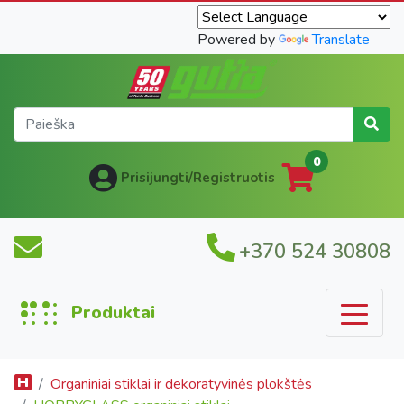
Powered by
Translate
0
Prisijungti/Registruotis
+370 524 30808
Produktai
Organiniai stiklai ir dekoratyvinės plokštės