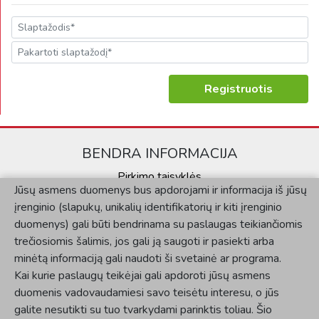
Registruotis
BENDRA INFORMACIJA
Pirkimo taisyklės
Jūsų asmens duomenys bus apdorojami ir informacija iš jūsų
Kontaktai
įrenginio (slapukų, unikalių identifikatorių ir kiti įrenginio
Privatumo politika
duomenys) gali būti bendrinama su paslaugas teikiančiomis
KLIENTAMS
trečiosiomis šalimis, jos gali ją saugoti ir pasiekti arba
minėtą informaciją gali naudoti ši svetainė ar programa.
Mano paskyra
Kai kurie paslaugų teikėjai gali apdoroti jūsų asmens
Užsakymų istorija
duomenis vadovaudamiesi savo teisėtu interesu, o jūs
SOCIALINĖ SKLAIDA
galite nesutikti su tuo tvarkydami parinktis toliau. Šio