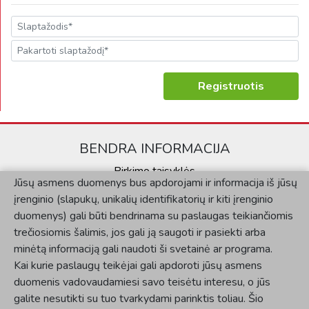
Registruotis
BENDRA INFORMACIJA
Pirkimo taisyklės
Jūsų asmens duomenys bus apdorojami ir informacija iš jūsų
Kontaktai
įrenginio (slapukų, unikalių identifikatorių ir kiti įrenginio
Privatumo politika
duomenys) gali būti bendrinama su paslaugas teikiančiomis
KLIENTAMS
trečiosiomis šalimis, jos gali ją saugoti ir pasiekti arba
minėtą informaciją gali naudoti ši svetainė ar programa.
Mano paskyra
Kai kurie paslaugų teikėjai gali apdoroti jūsų asmens
Užsakymų istorija
duomenis vadovaudamiesi savo teisėtu interesu, o jūs
SOCIALINĖ SKLAIDA
galite nesutikti su tuo tvarkydami parinktis toliau. Šio