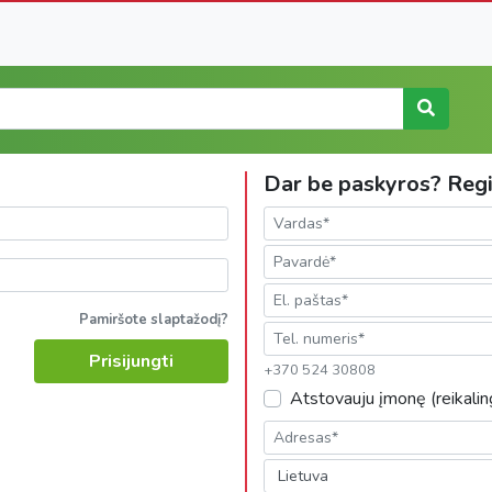
Dar be paskyros? Regi
Pamiršote slaptažodį?
Prisijungti
+370 524 30808
Atstovauju įmonę (reikali