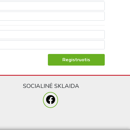
Registruotis
SOCIALINĖ SKLAIDA
) gali būti bendrinama su paslaugas teikiančiomis trečiosiomis