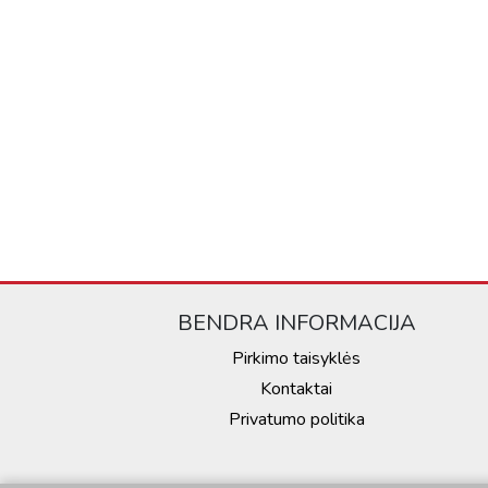
BENDRA INFORMACIJA
Pirkimo taisyklės
Kontaktai
Privatumo politika
Jūsų asmens duomenys bus apdorojami ir informacija iš jūsų įren