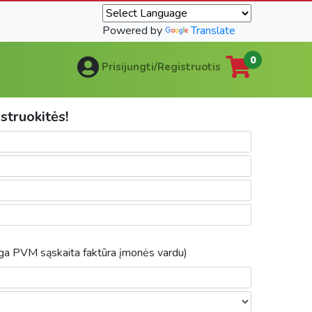
Powered by
Translate
0
Prisijungti/Registruotis
struokitės!
nga PVM sąskaita faktūra įmonės vardu)