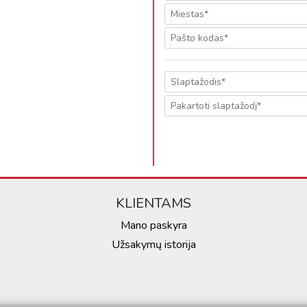
KLIENTAMS
Mano paskyra
Užsakymų istorija
ginio (slapukų, unikalių identifikatorių ir kiti įrenginio duomenys